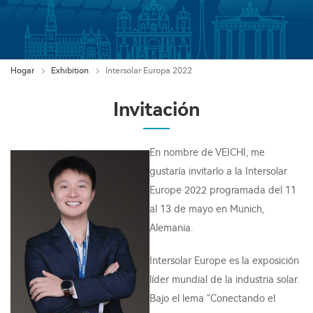
Hogar
Exhibition
Intersolar Europa 2022
Invitación
En nombre de VEICHI, me
gustaría invitarlo a la Intersolar
Europe 2022 programada del 11
al 13 de mayo en Munich,
Alemania.
Intersolar Europe es la exposición
líder mundial de la industria solar.
Bajo el lema "Conectando el