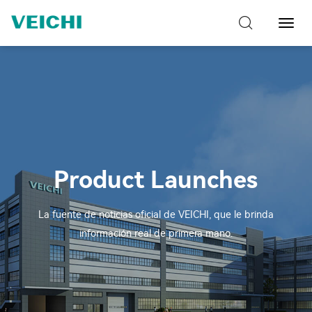
Naveg
de
palan
Product Launches
La fuente de noticias oficial de VEICHI, que le brinda
información real de primera mano.