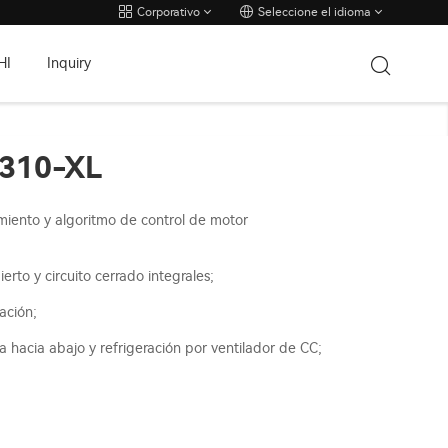
Corporativo
Seleccione el idioma
HI
Inquiry
C310-XL
imiento y algoritmo de control de motor
rto y circuito cerrado integrales;
lación;
a hacia abajo y refrigeración por ventilador de CC;