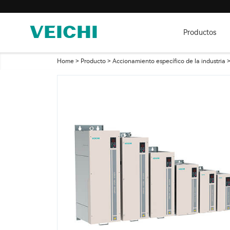
Productos
Home
>
Producto
>
Accionamiento específico de la industria