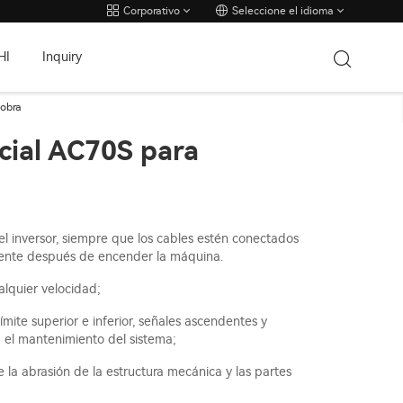
Corporativo
Seleccione el idioma
HI
Inquiry
 obra
cial AC70S para
l inversor, siempre que los cables estén conectados
ente después de encender la máquina.
alquier velocidad;
ímite superior e inferior, señales ascendentes y
 el mantenimiento del sistema;
 la abrasión de la estructura mecánica y las partes