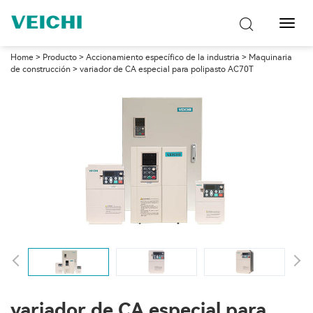
Naveg
de
palan
Home
>
Producto
>
Accionamiento específico de la industria
>
Maquinaria
de construcción
> variador de CA especial para polipasto AC70T
variador de CA especial para