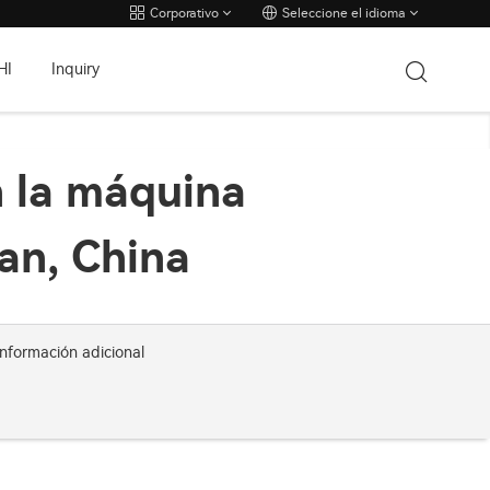
Corporativo
Seleccione el idioma
HI
Inquiry
n la máquina
an, China
información adicional