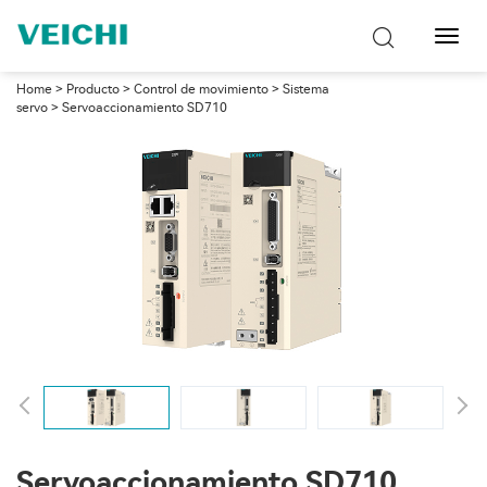
Naveg
de
palan
Home
>
Producto
>
Control de movimiento
>
Sistema
servo
> Servoaccionamiento SD710
Servoaccionamiento SD710